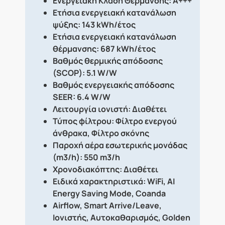
Ενεργειακή Κλάση Θέρμανσης:
A+++
Ετήσια ενεργειακή κατανάλωση
ψύξης:
143 kWh/έτος
Ετήσια ενεργειακή κατανάλωση
θέρμανσης:
687 kWh/έτος
Βαθμός θερμικής απόδοσης
(SCOP):
5.1 W/W
Βαθμός ενεργειακής απόδοσης
SEER:
6.4 W/W
Λειτουργία ιονιστή:
Διαθέτει
Τύπος φίλτρου:
Φίλτρο ενεργού
άνθρακα, Φίλτρο σκόνης
Παροχή αέρα εσωτερικής μονάδας
(m3/h):
550 m3/h
Χρονοδιακόπτης:
Διαθέτει
Ειδικά χαρακτηριστικά:
WiFi, AI
Energy Saving Mode, Coanda
Airflow, Smart Arrive/Leave,
Ιονιστής, Αυτοκαθαρισμός, Golden