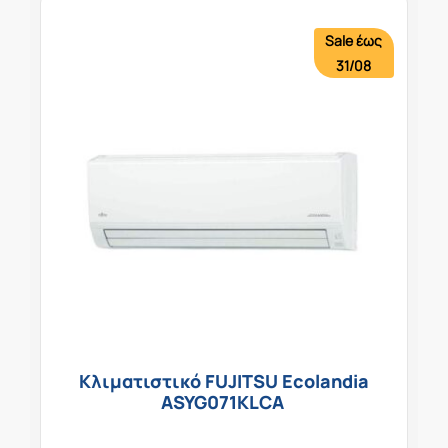
Sale έως
31/08
Κλιματιστικό FUJITSU Ecolandia
ASYG071KLCA