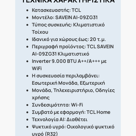
Κατασκευαστής:
TCL
Μοντέλο:
SAVEIN AI-09ZG31
Τύπος συσκευής:
Κλιματιστικό
Τοίχου
Ιδανικό για χώρους έως:
20 τ.μ.
Περιγραφή προϊόντος:
TCL SAVEIN
AI-09ZG31 Κλιματιστικό
Inverter 9.000 BTU A++/A+++ με
WiFi
Η συσκευασία περιλαμβάνει:
Εσωτερική Μονάδα, Εξωτερική
Μονάδα, Τηλεχειριστήριο, Οδηγίες
χρήσης
Συνδεσιμότητα:
Wi-Fi
Συμβατό με εφαρμογή:
TCL Home
Τεχνολογία AI:
Διαθέτει
Ψυκτικό υγρό:
Οικολογικό ψυκτικό
υγρό (R32)