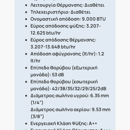
Λειτουργία Θέρμανσης:
Διαθέτει
Τηλεχειριστήριο:
Διαθέτει
Ονομαστική απόδοση:
9.000 BTU
Εύρος απόδοσης ψύξης:
3.207-
12.625 btu/hr
Εύρος απόδοσης θέρμανσης:
3.207-13.648 btu/hr
Απόδοση αφύγρανσης (lt/hr):
1.2
lt/hr
Επίπεδο θορύβου (εξωτερική
μονάδα):
53 dB
Επίπεδο θορύβου (εσωτερική
μονάδα):
42/38/35/32/29/25/2
dB
Διάμετρος σωλήνα υγρού:
6.35 mm
(1/4”)
Δι
άμετρος σωλήνα αερίου:
9.53 mm
(3/8”)
Ενεργειακή Κλάση Ψύξης:
A++