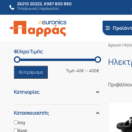
26210 20222
,
6987 800 880
Τηλεφωνικές παραγγελίες
Προϊόν
Αρχική
/
Κατ
Φίλτρο Τιμής
Ηλεκτ
Ελάχιστη
Μέγιστη
Τιμή:
40€
—
400€
Φιλτράρισμα
τιμή
τιμή
Προβάλλοντ
Κατηγορίες
Κατασκευαστής
Aeg
Base