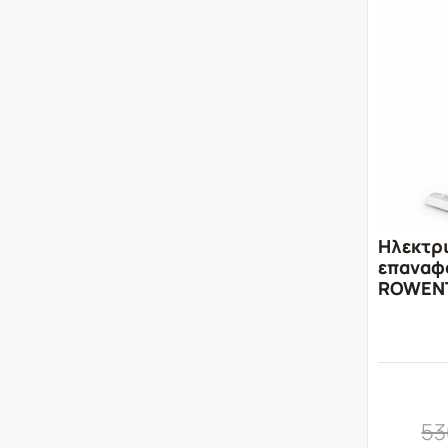
Ηλεκτρ
επαναφ
ROWENT
53