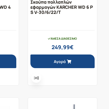
Σκούπα πολλαπλών
 WD 4
εφαρμογών KARCHER WD 6 P
S V-30/6/22/T
ΆΜΕΣΑ ΔΙΑΘΈΣΙΜΟ
249,99
€
Αγορά