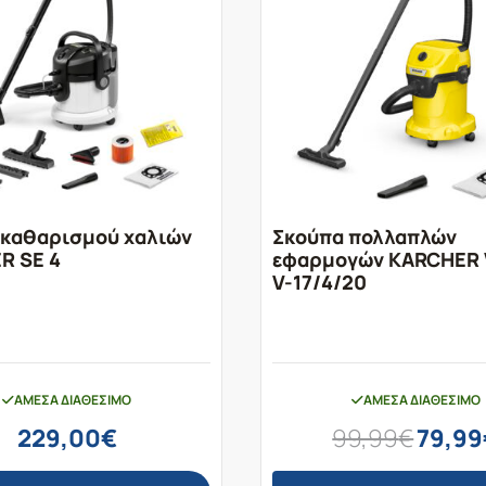
 καθαρισμού χαλιών
Σκούπα πολλαπλών
R SE 4
εφαρμογών KARCHER
V-17/4/20
ΆΜΕΣΑ ΔΙΑΘΈΣΙΜΟ
ΆΜΕΣΑ ΔΙΑΘΈΣΙΜΟ
Original
229,00
€
99,99
€
79,99
price
was: