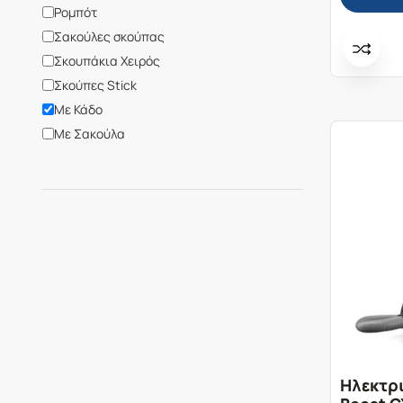
Samsung
Ρομπότ
Sencor
Σακούλες σκούπας
Severin
Σκουπάκια Χειρός
Siemens
Σκούπες Stick
Wonderbag
Με Κάδο
Xiaomi
Με Σακούλα
Beltray
Bruno
Shark
Show value(s)
Ηλεκτρ