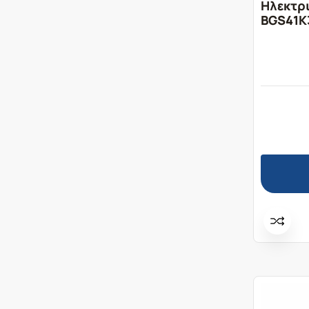
Ηλεκτρ
BGS41K