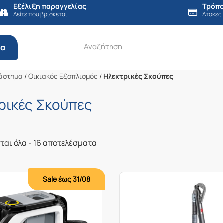
Εξέλιξη παραγγελίας
Τρόπο
Δείτε που βρίσκεται
Άτοκες
τα
άστημα
/
Οικιακός Εξοπλισμός
/
Ηλεκτρικές Σκούπες
ρικές Σκούπες
Sorted
αι όλα - 16 αποτελέσματα
by
latest
Sale έως 31/08