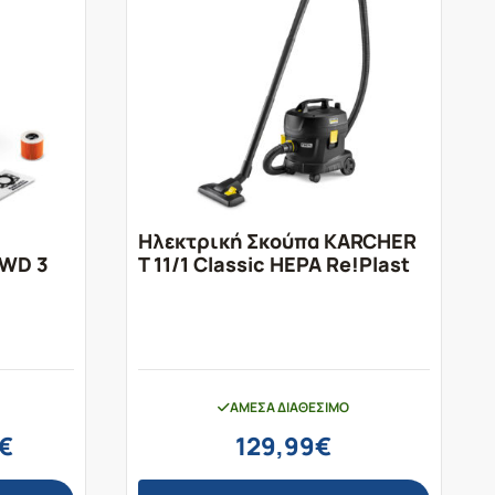
Ηλεκτρική Σκούπα KARCHER
 WD 3
T 11/1 Classic HEPA Re!Plast
ΆΜΕΣΑ ΔΙΑΘΈΣΙΜΟ
Η
€
129,99
€
τρέχουσα
τιμή