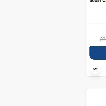
Boost C
23