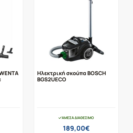
OWENTA
Ηλεκτρική σκούπα BOSCH
c
BGS2UECO
ΆΜΕΣΑ ΔΙΑΘΈΣΙΜΟ
189,00
€