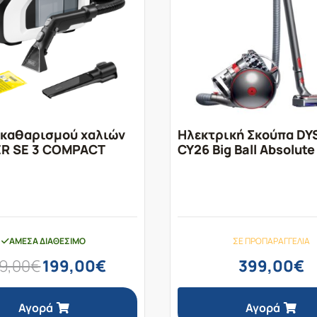
 καθαρισμού χαλιών
Ηλεκτρική Σκούπα D
R SE 3 COMPACT
CY26 Big Ball Absolute 
ΆΜΕΣΑ ΔΙΑΘΈΣΙΜΟ
ΣΕ ΠΡΟΠΑΡΑΓΓΕΛΊΑ
Original
Η
9,00
€
199,00
€
399,00
€
price
τρέχουσα
was:
τιμή
249,00€.
είναι:
Αγορά
Αγορά