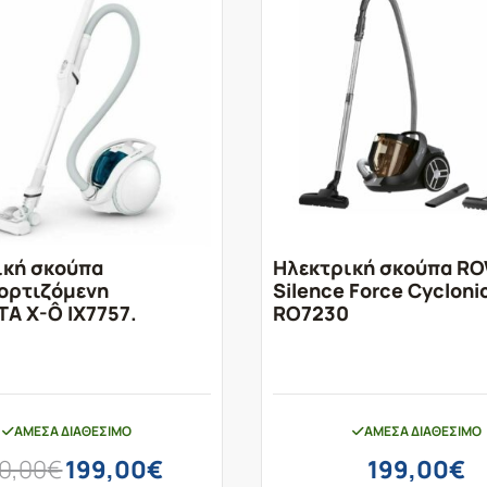
ική σκούπα
Ηλεκτρική σκούπα R
ορτιζόμενη
Silence Force Cycloni
A X-Ô IX7757.
RO7230
ΆΜΕΣΑ ΔΙΑΘΈΣΙΜΟ
ΆΜΕΣΑ ΔΙΑΘΈΣΙΜΟ
Original
Η
0,00
€
199,00
€
199,00
€
price
τρέχουσα