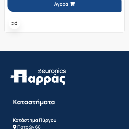
219,00€.
είναι:
Αγορά
179,99€.
Καταστήματα
Κατάστημα Πύργου
Πατρών 68