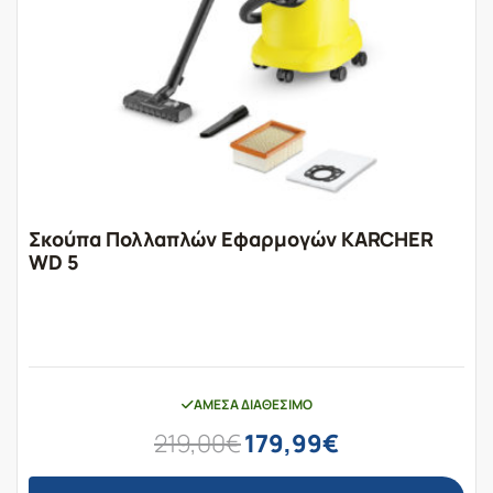
Σκούπα Πολλαπλών Εφαρμογών KARCHER
WD 5
ΆΜΕΣΑ ΔΙΑΘΈΣΙΜΟ
Original
Η
219,00
€
179,99
€
price
τρέχουσα
was:
τιμή