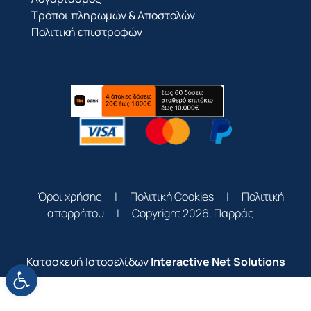
Τρόποι πληρωμών & Αποστολών
Πολιτική επιστροφών
Όροι χρήσης
|
Πολιτική Cookies
|
Πολιτική
απορρήτου
|
Copyright 2026, Παρράς
Κατασκευή Ιστοσελίδων
Interactive Net Solutions
Ανοίξτε τη γραμμή εργαλείων