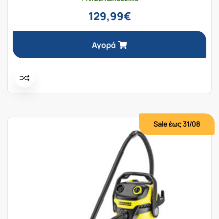
129,99
€
Αγορά
Sale έως 31/08