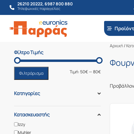
26210 20222
,
6987 800 880
Τηλεφωνικές παραγγελίες
Προϊόν
Αρχική
/
Κατ
Φίλτρο Τιμής
Φουρν
Ελάχιστη
Μέγιστη
Τιμή:
50€
—
80€
Φιλτράρισμα
τιμή
τιμή
Προβάλλον
Κατηγορίες
Κατασκευαστής
Izzy
Muhler