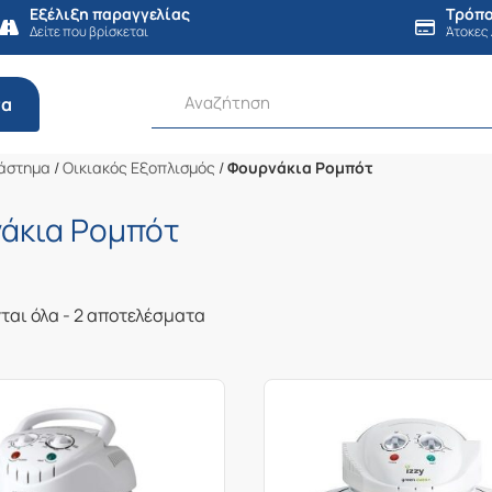
Εξέλιξη παραγγελίας
Τρόπο
Δείτε που βρίσκεται
Άτοκες
τα
άστημα
/
Οικιακός Εξοπλισμός
/
Φουρνάκια Ρομπότ
άκια Ρομπότ
Sorted
ται όλα - 2 αποτελέσματα
by
latest