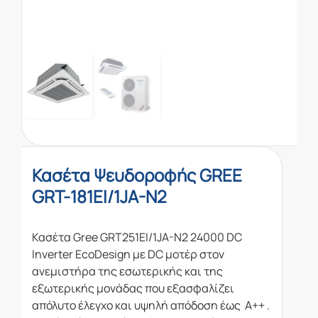
Κασέτα Ψευδοροφής GREE
GRT-181EI/1JA-N2
Κασέτα
Gree GRT251EI/1JA-N2 24000 DC
Inverter EcoDesign με DC μοτέρ στον
ανεμιστήρα της εσωτερικής και της
εξωτερικής μονάδας που εξασφαλίζει
απόλυτο έλεγχο και υψηλή απόδοση έως A++ .