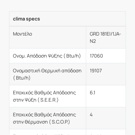
clima specs
Μοντέλο
GRD 181EI/1JA-
N2
Ονομ. Απόδοση Ψύξης ( Btu/h)
17060
Oνομαστική Θερμική απόδοση
19107
( Btu/h)
Εποχικός Βαθμός Απόδοσης
6.1
στην Ψύξη ( S.E.E.R.)
Εποχικός Βαθμός Απόδοσης
4
στην θέρμανση ( S.C.O.P.)