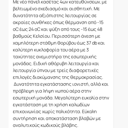
Με νέο πάνελ κασέτας 4ων κατευθύνσεων, με
βελτιωμένο σχεδιασμό και αισθητική. Με
δυνατότητα αξιόπιστης λειτουργίας σε
ακραίες συνθήκες όπως θέρμανση από -15
oC έως 24 oC και ψύξη από τους -15 έως 48
βαθμούς Κελσίου. Περισσότερη άνεση με
χαμηλότερη στάθμη θορύβου έως 37 db και
καλύτερη κυκλοφορία του αέρα με 3
ταχύτητες ανεμιστήρα της εσωτερικής
μονάδας. Ειδική αθόρυβη λειτουργία και
λειτουργία ύπνου με τρείς διαφορετικές
επιλογές διακύμανσης της θερμοκρασίας.
Δυνατότητα εγκατάστασης ιονιστή, αλλά και
πρόβλεψη για λήψη νωπού αέρα στην
εσωτερική μονάδα. Μεγαλύτερη ευκολία στην
εγκατάσταση με τη χρήση καλωδίων
επικοινωνίας χωρίς πολικότητα. Εύκολη
συντήρηση και αποκατάσταση βλαβών με
αναλυτικούς κωδικούς βλάβης.