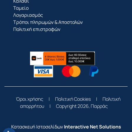
Καλάθι
Ταμείο
Λογαριασμός
Τρόποι πληρωμών & Αποστολών
Πολιτική επιστροφών
Όροι χρήσης
|
Πολιτική Cookies
|
Πολιτική
απορρήτου
|
Copyright 2026, Παρράς
Κατασκευή Ιστοσελίδων
Interactive Net Solutions
Ανοίξτε τη γραμμή εργαλείων