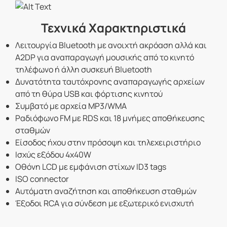
Τεχνικά Χαρακτηριστικά
Λειτουργία Bluetooth με ανοιχτή ακρόαση αλλά και
A2DP για αναπαραγωγή μουσικής από το κινητό
τηλέφωνο ή άλλη συσκευή Bluetooth
Δυνατότητα ταυτόχρονης αναπαραγωγής αρχείων
από τη θύρα USB και φόρτισης κινητού
Συμβατό με αρχεία MP3/WMA
Ραδιόφωνο FM με RDS και 18 μνήμες αποθήκευσης
σταθμών
Είσοδος ήχου στην πρόσοψη και τηλεχειριστήριο
Ισχύς εξόδου 4x40W
Οθόνη LCD με εμφάνιση στίχων ID3 tags
ISO connector
Αυτόματη αναζήτηση και αποθήκευση σταθμών
Έξοδοι RCA για σύνδεση με εξωτερικό ενισχυτή