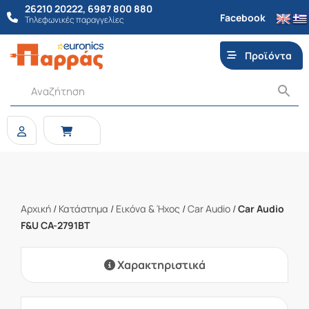
26210 20222
,
6987 800 880
Facebook
Τηλεφωνικές παραγγελίες
Προϊόντα
Αρχική
/
Κατάστημα
/
Εικόνα & Ήχος
/
Car Audio
/
Car Audio
F&U CA-2791BT
Χαρακτηριστικά