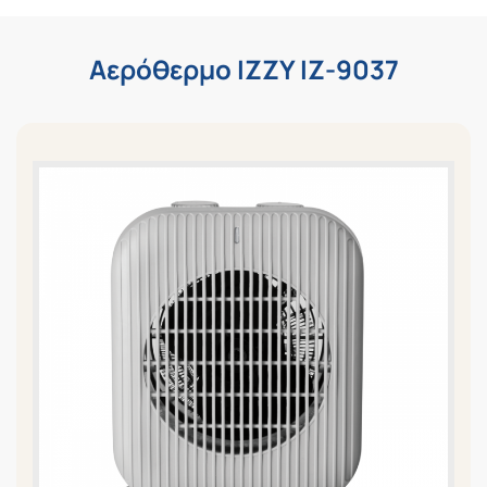
Αερόθερμο IZZY IZ-9037