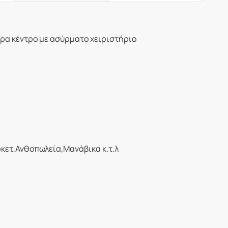
τήρα κέντρο με ασύρματο χειριστήριο
ετ,Ανθοπωλεία,Μανάβικα κ.τ.λ