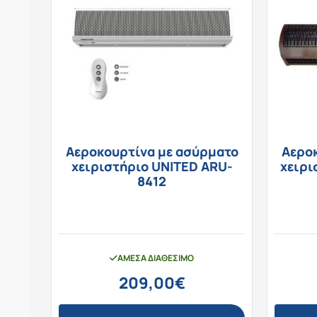
Αεροκουρτίνα με ασύρματο
Αερο
χειριστήριο UNITED ARU-
χειρι
8412
ΆΜΕΣΑ ΔΙΑΘΈΣΙΜΟ
209,00
€