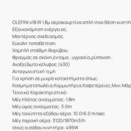
OLEFINI
x18 IR 1,8μ αεροκουρτίνα απλή inox θέση κινη
Εξοικονόμηση ενέργειας.
Μοντέρνος σχεδιασμός.
Εύκολη τοποθέτηση.
Χαμηλή στάθμη θορύβου.
Φραγμός σε σκόνη,έντομα , υγρασία,ρύπανση .
Ανοξείδωτο κέλυφος (430)
Ανταγωνιστική τιμή
Για χρήση σε μικρά καταστήματα όπως:
Κοσμηματοπωλέια,Κομμωτήρια,Καφετέρειες,Μινι Μάρκ
Τεχνικά Χαρακτηριστικά:
Μέγ.πλάτος ανοίγματος: 1.8m
Μέγ.ύψος ανοίγματος: 3.0m
Μέγ.ταχύτητα εξόδου αέρα: 10.0/6.0 m/sec
Μέγ.παροχή αέρα: 3120/1870m3/h
Ισχύς εισόδου κινητήρα: 495W