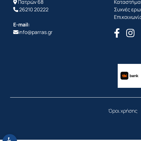
Πατρών 68
Καταστήμα
26210 20222
Συχνές ερω
Επικοινωνί
E-mail:
info@parras.gr
Όροι χρήσης
Ανοίξτε τη γραμμή εργαλείων