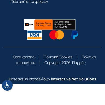
Πολιτική επιστροφών
Όροι χρήσης
|
Πολιτική Cookies
|
Πολιτική
απορρήτου
|
Copyright 2026, Παρράς
Κατασκευή Ιστοσελίδων
Interactive Net Solutions
Ανοίξτε τη γραμμή εργαλείων