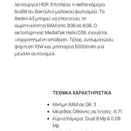
λειτουργία HDR. Επιπλέον, η selfie κάμερα
διαθέτει δακτύλιο μαλακού φωτισμού. Το
Redmi A3 μπορεί να επεκτείνει τη
χωρητικότητα RAM απο 3GB σε 6GB. Ο
οκταπύρηνος MediaTek Helio G36, εγγυάται
ισορροπημένη απόδοση. Tέλος, ενσωματώνει
φόρτιση 10W και μπαταρία 5000mAh για
μεγάλη αυτονομία.
ΤΕΧΝΙΚΑ ΧΑΡΑΚΤΗΡΙΣΤΙΚΑ
Μνήμη RAM σε GB: 3
Μέγεθος Οθόνης σε Ίντσες: 6.71
Κύρια Κάμερα: Dual 8 Mp & 0.08
Mp