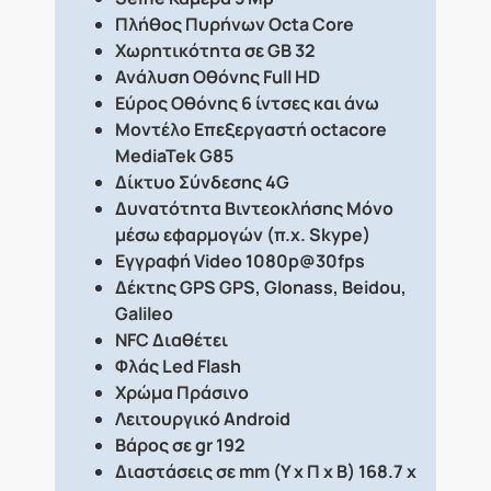
Πλήθος Πυρήνων Octa Core
Χωρητικότητα σε GB 32
Ανάλυση Οθόνης Full HD
Εύρος Οθόνης 6 ίντσες και άνω
Μοντέλο Επεξεργαστή octacore
MediaTek G85
Δίκτυο Σύνδεσης 4G
Δυνατότητα Βιντεοκλήσης Μόνο
μέσω εφαρμογών (π.χ. Skype)
Εγγραφή Video 1080p@30fps
Δέκτης GPS GPS, Glonass, Beidou,
Galileo
NFC Διαθέτει
Φλάς Led Flash
Χρώμα Πράσινο
Λειτουργικό Android
Βάρος σε gr 192
Διαστάσεις σε mm (Υ x Π x Β) 168.7 x