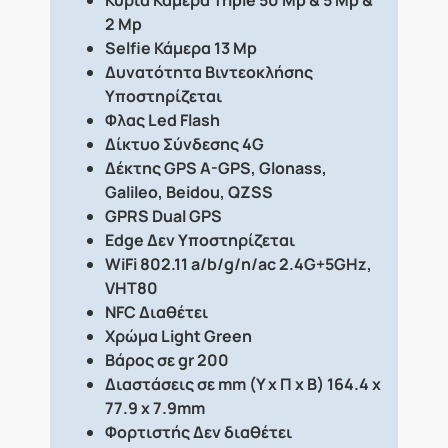
2 Mp
Selfie Κάμερα
13 Mp
Δυνατότητα Βιντεοκλήσης
Υποστηρίζεται
Φλας
Led Flash
Δίκτυο Σύνδεσης
4G
Δέκτης GPS
A-GPS, Glonass,
Galileo, Beidou, QZSS
GPRS
Dual GPS
Edge
Δεν Υποστηρίζεται
WiFi
802.11 a/b/g/n/ac 2.4G+5GHz,
VHT80
NFC
Διαθέτει
Χρώμα Light Green
Βάρος σε gr
200
Διαστάσεις σε mm (Υ x Π x Β)
164.4 x
77.9 x 7.9mm
Φορτιστής
Δεν διαθέτει