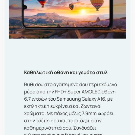
Καθηλωτική οθόνη και γεμάτο στυλ
Βυθίσου στο αγαπημένο σου περιεχόμενο
μέσα από την FHD+ Super AMOLED οθόνη
6,7 ιντσών του Samsuung Galaxy A16, με
εκπληκτική ευκρίνεια και ζωντανά
χρώματα. Με πάχος μόλις 7.9mm χωράει
στην τσέπη σου και ταιριάζει στην
καθημερινότητά σου. Συνδυάζει
εκλεπτυσμένο σχεδιασμό και άνετη