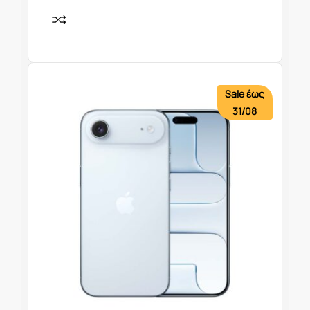
Sale έως
31/08