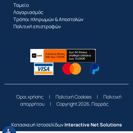
Ταμείο
Λογαριασμός
Τρόποι πληρωμών & Αποστολών
Πολιτική επιστροφών
Όροι χρήσης
|
Πολιτική Cookies
|
Πολιτική
απορρήτου
|
Copyright 2026, Παρράς
Κατασκευή Ιστοσελίδων
Interactive Net Solutions
Ανοίξτε τη γραμμή εργαλείων