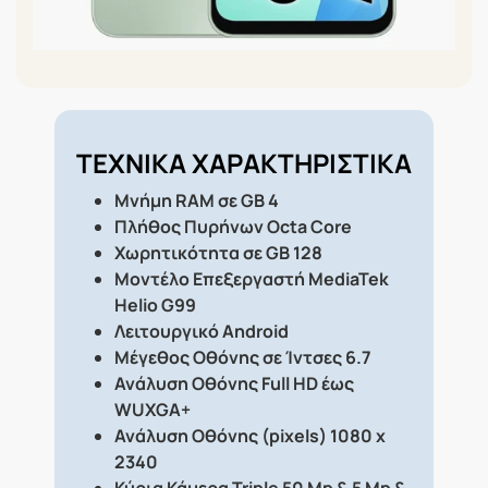
ΤΕΧΝΙΚΑ ΧΑΡΑΚΤΗΡΙΣΤΙΚΑ
Μνήμη RAM σε GB
4
Πλήθος Πυρήνων
Octa Core
Χωρητικότητα σε GB
128
Μοντέλο Επεξεργαστή
MediaTek
Helio G99
Λειτουργικό
Android
Μέγεθος Οθόνης σε Ίντσες
6.7
Ανάλυση Οθόνης
Full HD έως
WUXGA+
Ανάλυση Οθόνης (pixels)
1080 x
2340
Κύρια Κάμερα
Triple 50 Mp & 5 Mp &