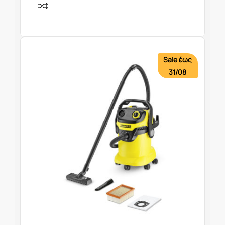
Sale έως
31/08