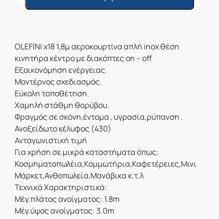
OLEFINI
x18 1,8μ αεροκουρτίνα απλή inox θέση
κινητήρα κέντρο με διακόπτες on – off
Εξοικονόμηση ενέργειας.
Μοντέρνος σχεδιασμός.
Εύκολη τοποθέτηση.
Χαμηλή στάθμη θορύβου.
Φραγμός σε σκόνη,έντομα , υγρασία,ρύπανση .
Ανοξείδωτο κέλυφος (430)
Ανταγωνιστική τιμή
Για χρήση σε μικρά καταστήματα όπως:
Κοσμηματοπωλέια,Κομμωτήρια,Καφετέρειες,Μινι
Μάρκετ,Ανθοπωλεία,Μανάβικα κ.τ.λ
Τεχνικά Χαρακτηριστικά:
Μέγ.πλάτος ανοίγματος: 1.8m
Μέγ.ύψος ανοίγματος: 3.0m