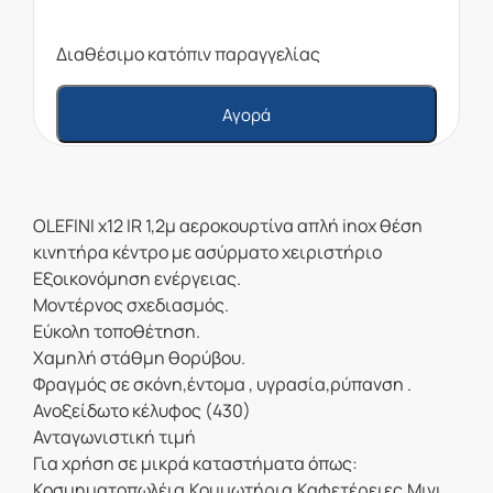
Διαθέσιμο κατόπιν παραγγελίας
Αγορά
OLEFINI
x12 IR 1,2μ αεροκουρτίνα απλή inox θέση
κινητήρα κέντρο με ασύρματο χειριστήριο
Εξοικονόμηση ενέργειας.
Μοντέρνος σχεδιασμός.
Εύκολη τοποθέτηση.
Χαμηλή στάθμη θορύβου.
Φραγμός σε σκόνη,έντομα , υγρασία,ρύπανση .
Ανοξείδωτο κέλυφος (430)
Ανταγωνιστική τιμή
Για χρήση σε μικρά καταστήματα όπως:
Κοσμηματοπωλέια,Κομμωτήρια,Καφετέρειες,Μινι