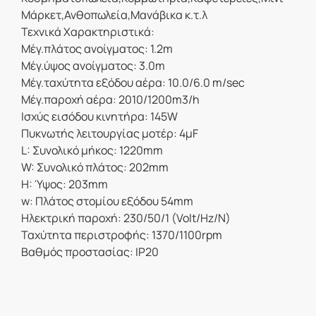
Μάρκετ,Ανθοπωλεία,Μανάβικα κ.τ.λ
Τεχνικά Χαρακτηριστικά:
Μέγ.πλάτος ανοίγματος: 1.2m
Μέγ.ύψος ανοίγματος: 3.0m
Μέγ.ταχύτητα εξόδου αέρα: 10.0/6.0 m/sec
Μέγ.παροχή αέρα: 2010/1200m3/h
Ισχύς εισόδου κινητήρα: 145W
Πυκνωτής λειτουργίας μοτέρ: 4μF
L: Συνολικό μήκος: 1220mm
W: Συνολικό πλάτος: 202mm
H: Ύψος: 203mm
w: Πλάτος στομίου εξόδου 54mm
Ηλεκτρική παροχή: 230/50/1 (Volt/Hz/N)
Ταχύτητα περιστροφής: 1370/1100rpm
Βαθμός προστασίας: IP20