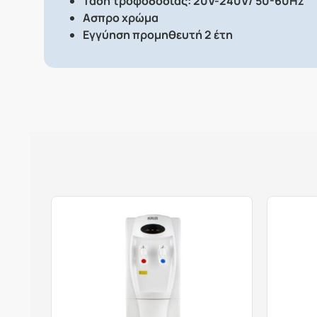
Τάση τροφοδοσίας: 20V-240V/ 50-60Hz
Ασπρο χρώμα
Εγγύηση προμηθευτή 2 έτη