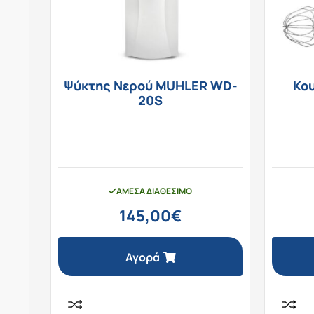
Ψύκτης Νερού MUHLER WD-
Κο
20S
ΆΜΕΣΑ ΔΙΑΘΈΣΙΜΟ
145,00
€
Αγορά