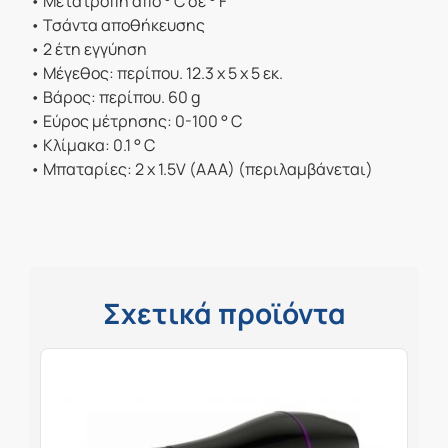
• Μετατροπή από ° C σε ° F
• Τσάντα αποθήκευσης
• 2 έτη εγγύηση
• Μέγεθος: περίπου. 12.3 x 5 x 5 εκ.
• Βάρος: περίπου. 60 g
• Εύρος μέτρησης: 0-100 ° C
• Κλίμακα: 0.1 ° C
• Μπαταρίες: 2 x 1.5V (AAA) (περιλαμβάνεται)
Σχετικά προϊόντα