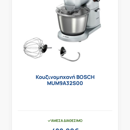
Κουζινομηχανή BOSCH
MUM9A32S00
ΆΜΕΣΑ ΔΙΑΘΈΣΙΜΟ