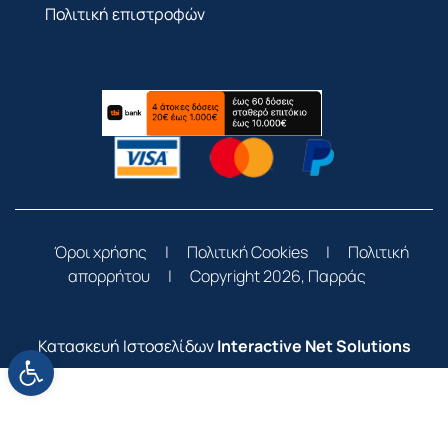
Πολιτική επιστροφών
Όροι χρήσης
|
Πολιτική Cookies
|
Πολιτική
απορρήτου
|
Copyright 2026, Παρράς
Κατασκευή Ιστοσελίδων
Interactive Net Solutions
Ανοίξτε τη γραμμή εργαλείων