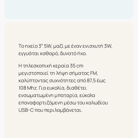
Το ηχείο 3″ 5W, μαζί με έναν ενισχυτή 3W,
εγγυάται καθαρό, δυνατό ήχο.
Η τηλεσκοπική κεραία 35 cm
μεγιστοποιεί τη λήψη σήματος FM,
καλύπτοντας συχνότητες από 87,5 έως
108 Mhz. Για ευκολία, διαθέτει
ενσωματωμένη μπαταρία, εύκολα
επαναφορτιζόμενη μέσω του καλωδίου
USB-C που περιλαμβάνεται.