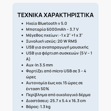
ΤΕΧΝΙΚΑ ΧΑΡΑΚΤΗΡΙΣΤΙΚΑ
Ηχείο Bluetooth v 5.0
Μπαταρία 6000mAh – 3.7 V
Μέγεθος ηχείων: -1 x 2″ +1 x 3″
Συνολική ισχύς: 20 W RMS
USB για αναπαραγωγή μουσικής
USB για φόρτιση συσκευών (5 V – 1
A)
Aux-In 3.5 mm
Φορτίζει από micro USB σε 3 – 4
ώρες
Αυτονομία έως και 15 ώρες σε
ένταση 50%
Περίβλημα από οικολογικό δέρμα
Διαστάσεις: 25.7 x 5.4 x 16.3 cm
Βάρος: 1.3 kg