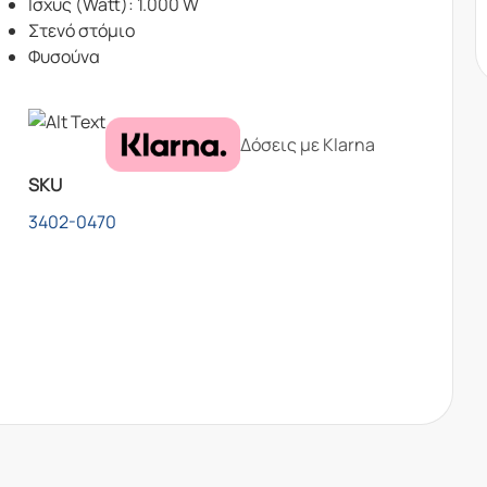
Ισχύς (Watt): 1.000 W
Στενό στόμιο
Φυσούνα
Δόσεις με Klarna
SKU
3402-0470