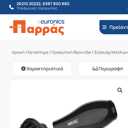
26210 20222
,
6987 800 880
Τηλεφωνικές παραγγελίες
Προϊόν
Αρχική
/
Κατάστημα
/
Προσωπική Φροντίδα
/
Σεσουάρ Μαλλιών
Χαρακτηριστικά
Περιγραφή