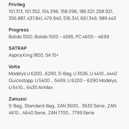
Privileg
101.313, 101.352, 104.396, 158.096, 186.521, 258.921,
356.887, 437.841, 479.940, 516.341, 661.349, 989.443
Progress
Bolido 1500, Bolido 1500 – 4595, PC 4600 – 4699
SATRAP
Aspira King 1800, SA 15+
Volta
Modelys U 6200…6290, S-Bag, U 3526, U 4410…4440
Quickstopp, U 5400 … 5499, U 6200 – 6290 Modelys,
U 6410… 6430 AirMax
Zanussi
S-Bag , Standard-Bag , ZAN 3600… 3630 Serie , ZAN
4610… 4640 Serie , ZAN 7700… 7799 Serie