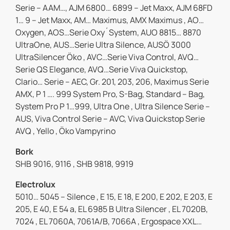
Serie – AAM…, AJM 6800… 6899 – Jet Maxx, AJM 68FD
1… 9 – Jet Maxx, AM… Maximus, AMX Maximus , AO…
Oxygen, AOS…Serie Oxy´System, AUO 8815… 8870
UltraOne, AUS…Serie Ultra Silence, AUSÖ 3000
UltraSilencer Öko , AVC…Serie Viva Control, AVQ…
Serie QS Elegance, AVQ…Serie Viva Quickstop,
Clario… Serie – AEC, Gr. 201, 203, 206, Maximus Serie
AMX, P 1 …. 999 System Pro, S-Bag, Standard – Bag,
System Pro P 1…999, Ultra One , Ultra Silence Serie –
AUS, Viva Control Serie – AVC, Viva Quickstop Serie
AVQ , Yello , Öko Vampyrino
Bork
SHB 9016, 9116 , SHB 9818, 9919
Electrolux
5010… 5045 – Silence , E 15, E 18, E 200, E 202, E 203, E
205, E 40, E 54 a, EL 6985 B Ultra Silencer , EL 7020B,
7024 , EL 7060A, 7061A/B, 7066A , Ergospace XXL…