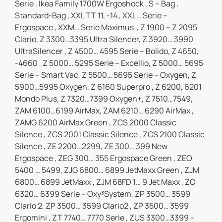
Serie , Ikea Family 1700W Ergoshock , S – Bag ,
Standard-Bag , XXL TT 11, -14 , XXL… Serie –
Ergospace , XXM… Serie Maximus , Z 1900 – Z 2095
Clario, Z 3300…3395 Ultra Silencer, Z 3920… 3990
UltraSilencer , Z 4500… 4595 Serie – Bolido, Z 4650,
-4660 , Z 5000… 5295 Serie – Excellio, Z 5000… 5695
Serie – Smart Vac, Z 5500… 5695 Serie – Oxygen, Z
5900…5995 Oxygen, Z 6160 Superpro , Z 6200, 6201
Mondo Plus, Z 7320…7399 Oxygen+, Z 7510…7549,
ZAM 6100…6199 AirMax, ZAM 6210… 6290 AirMax ,
ZAMG 6200 AirMax Green , ZCS 2000 Classic
Silence , ZCS 2001 Classic Silence , ZCS 2100 Classic
Silence , ZE 2200…2299, ZE 300… 399 New
Ergospace , ZEG 300… 355 Ergospace Green , ZEO
5400 … 5499, ZJG 6800… 6899 JetMaxx Green , ZJM
6800… 6899 JetMaxx , ZJM 68FD 1… 9 Jet Maxx , ZO
6320… 6399 Serie – Oxy³System, ZP 3500… 3599
Clario 2, ZP 3500… 3599 Clario2 , ZP 3500… 3599
Ergomini , ZT 7740… 7770 Serie , ZUS 3300…3399 –