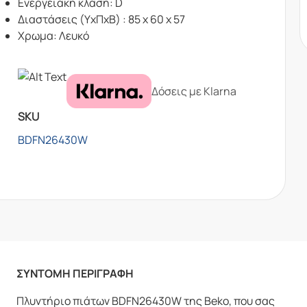
Ενεργειακη κλαση: D
Διαστάσεις (ΥxΠxΒ) : 85 x 60 x 57
Χρωμα: Λευκό
Δόσεις με Klarna
SKU
BDFN26430W
ΣΥΝΤΟΜΗ ΠΕΡΙΓΡΑΦΗ
Πλυντήριο πιάτων BDFN26430W της Beko, που σας