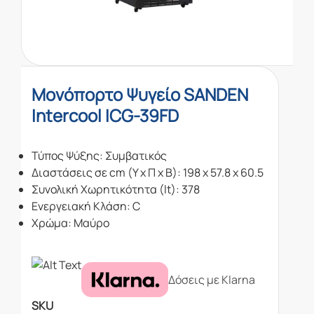
Μονόπορτο Ψυγείο SANDEN
Intercool ICG-39FD
Τύπος Ψύξης: Συμβατικός
Διαστάσεις σε cm (Υ x Π x Β): 198 x 57.8 x 60.5
Συνολική Χωρητικότητα (lt): 378
Ενεργειακή Κλάση: C
Χρώμα: Μαύρο
Δόσεις με Klarna
SKU