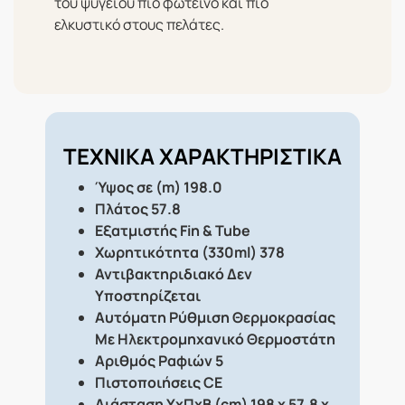
του ψυγείου πιο φωτεινό και πιο
ελκυστικό στους πελάτες.
ΤΕΧΝΙΚΑ ΧΑΡΑΚΤΗΡΙΣΤΙΚΑ
Ύψος σε (m)
198.0
Πλάτος
57.8
Εξατμιστής
Fin & Tube
Χωρητικότητα (330ml)
378
Αντιβακτηριδιακό
Δεν
Υποστηρίζεται
Αυτόματη Ρύθμιση Θερμοκρασίας
Με Ηλεκτρομηχανικό Θερμοστάτη
Αριθμός Ραφιών
5
Πιστοποιήσεις
CE
Διάσταση ΥxΠxΒ (cm)
198 x 57.8 x