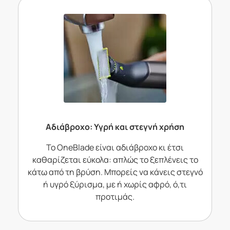
Αδιάβροχο: Υγρή και στεγνή χρήση
Το OneBlade είναι αδιάβροχο κι έτσι
καθαρίζεται εύκολα: απλώς το ξεπλένεις το
κάτω από τη βρύση. Μπορείς να κάνεις στεγνό
ή υγρό ξύρισμα, με ή χωρίς αφρό, ό,τι
προτιμάς.