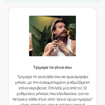
Τρίμαρε τα γένια σου
Τρίμαρε τη γενειάδα σου σε ομοιόμορφο
μήκος, με την ενσωματωμένη ρυθμιζόμενη
χτένα ακριβείας. Επίλεξε μία από τις 12
ρυθμίσεις μήκους που κλειδώνουν, για να
πετύχεις κάθε στυλ, από “γένια τριών ημερών”
μέχρι κοντό τριμάρισμα ή πιο μακριά