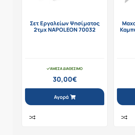
Σετ Εργαλείων Ψησίματος
Μαχα
2τμχ NAPOLEON 70032
Καμπυ
ΆΜΕΣΑ ΔΙΑΘΈΣΙΜΟ
30,00
€
Αγορά