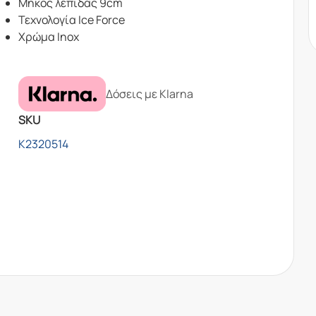
Μήκος λεπίδας 9cm
Τεχνολογία Ice Force
Χρώμα Inox
Δόσεις με Klarna
SKU
K2320514