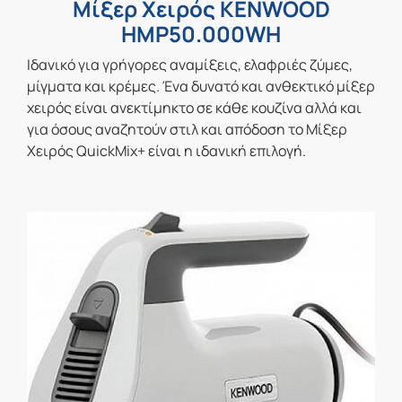
Μίξερ Χειρός KENWOOD
HMP50.000WH
Ιδανικό για γρήγορες αναμίξεις, ελαφριές ζύμες,
μίγματα και κρέμες. Ένα δυνατό και ανθεκτικό μίξερ
χειρός είναι ανεκτίμηκτο σε κάθε κουζίνα αλλά και
για όσους αναζητούν στιλ και απόδοση το Μίξερ
Χειρός QuickMix+ είναι η ιδανική επιλογή.