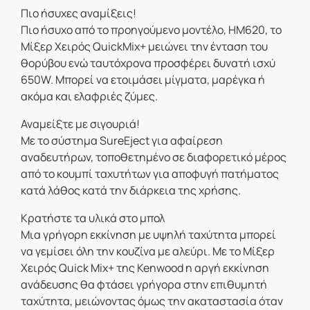
Πιο ήσυχες αναμίξεις!
Πιο ήσυχο από το προηγούμενο μοντέλο, HM620, το
Μίξερ Χειρός QuickMix+ μειώνει την ένταση του
θορύβου ενώ ταυτόχρονα προσφέρει δυνατή ισχύ
650W. Μπορεί να ετοιμάσει μίγματα, μαρέγκα ή
ακόμα και ελαφριές ζύμες.
Αναμείξτε με σιγουριά!
Με το σύστημα SureEject για αφαίρεση
αναδευτήρων, τοποθετημένο σε διαφορετικό μέρος
από το κουμπί ταχυτήτων για αποφυγή πατήματος
κατά λάθος κατά την διάρκεια της χρήσης.
Κρατήστε τα υλικά στο μπολ
Μια γρήγορη εκκίνηση με υψηλή ταχύτητα μπορεί
να γεμίσει όλη την κουζίνα με αλεύρι. Με το Μίξερ
Χειρός Quick Mix+ της Kenwood η αργή εκκίνηση
ανάδευσης θα φτάσει γρήγορα στην επιθυμητή
ταχύτητα, μειώνοντας όμως την ακαταστασία όταν