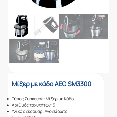
Μίξερ με κάδο AEG SM3300
Τύπος Συσκευής: Μίξερ με Κάδο
Αριθμός ταχυτήτων: 5
Υλικό αξεσουάρ: Ανοξείδωτο