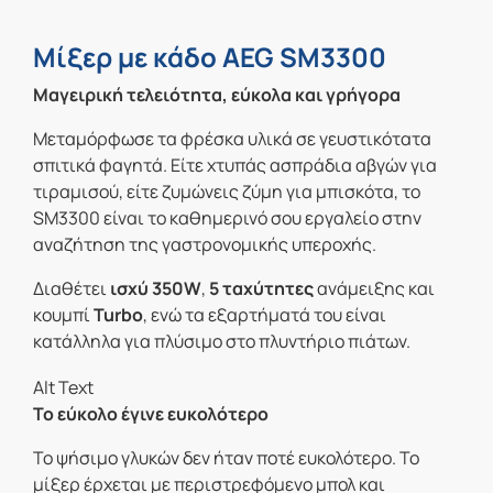
Μίξερ με κάδο AEG SM3300
Μαγειρική τελειότητα, εύκολα και γρήγορα
Μεταμόρφωσε τα φρέσκα υλικά σε γευστικότατα
σπιτικά φαγητά. Είτε χτυπάς ασπράδια αβγών για
τιραμισού, είτε ζυμώνεις ζύμη για μπισκότα, το
SM3300 είναι το καθημερινό σου εργαλείο στην
αναζήτηση της γαστρονομικής υπεροχής.
Διαθέτει
ισχύ 350W
,
5 ταχύτητες
ανάμειξης και
κουμπί
Turbo
, ενώ τα εξαρτήματά του είναι
κατάλληλα για πλύσιμο στο πλυντήριο πιάτων.
Το εύκολο έγινε ευκολότερο
Το ψήσιμο γλυκών δεν ήταν ποτέ ευκολότερο. Το
μίξερ έρχεται με περιστρεφόμενο μπολ και