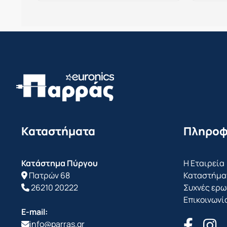
Καταστήματα
Πληροφ
Κατάστημα Πύργου
Η Εταιρεία
Πατρών 68
Καταστήμα
26210 20222
Συχνές ερω
Επικοινωνί
E-mail:
info@parras.gr