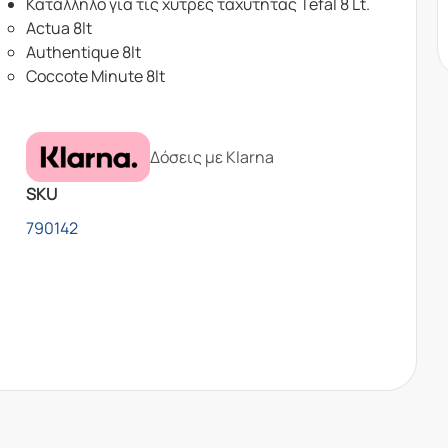
Κατάλληλο για τις χύτρες ταχύτητας Tefal 8 Lt.
Actua 8lt
Authentique 8lt
Coccote Minute 8lt
Δόσεις με Klarna
SKU
790142