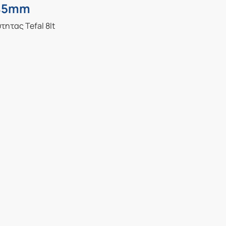
245mm
ητας Tefal 8lt