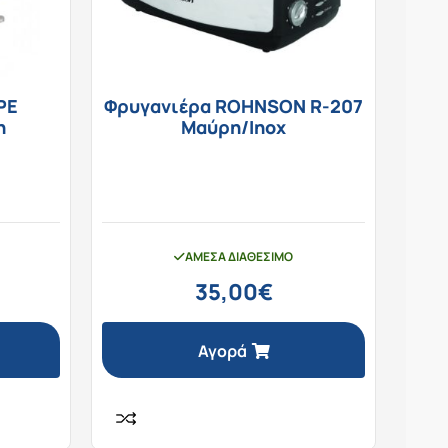
PE
Φρυγανιέρα ROHNSON R-207
n
Μαύρη/Inox
ΆΜΕΣΑ ΔΙΑΘΈΣΙΜΟ
35,00
€
Αγορά