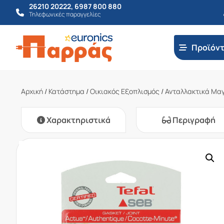
26210 20222
,
6987 800 880
Τηλεφωνικές παραγγελίες
Προϊόν
Αρχική
/
Κατάστημα
/
Οικιακός Εξοπλισμός
/
Ανταλλακτικά Μα
Χαρακτηριστικά
Περιγραφή