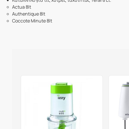
Κατάλληλο για τις χύτρες ταχύτητας Tefal 8 Lt.
Actua 8lt
Authentique 8lt
Coccote Minute 8lt