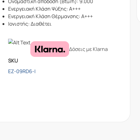
Ονομαστική απόδοση (Btu/h): 9.000
Ενεργειακή Κλάση Ψύξης: Α+++
Ενεργειακή Κλάση Θέρμανσης: Α+++
Ιονιστής: Διαθέτει
Δόσεις με Klarna
SKU
EZ-09RD6-I