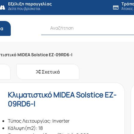
Εξέλιξη παραγγελίας
Τρόπο
Δείτε που βρίσκεται
Άτοκες
τα
τιστικό MIDEA Solstice EZ-09RD6-I
Σχετικά
Κλιματιστικό MIDEA Solstice EZ-
09RD6-I
Τύπος Λειτουργίας: Inverter
Κάλυψη(m2): 18