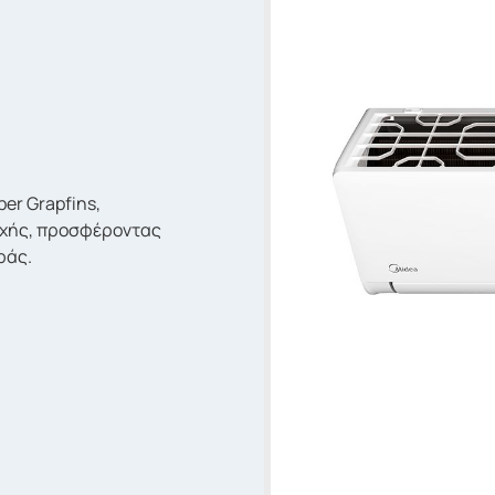
er Grapfins,
οχής, προσφέροντας
ράς.