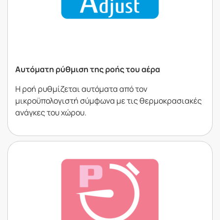
Αυτόµατη ρύθµιση της ροής του αέρα
Η ροή ρυθµίζεται αυτόµατα από τον
µικροϋπολογιστή σύµφωνα µε τις θερµοκρασιακές
ανάγκες του χώρου.