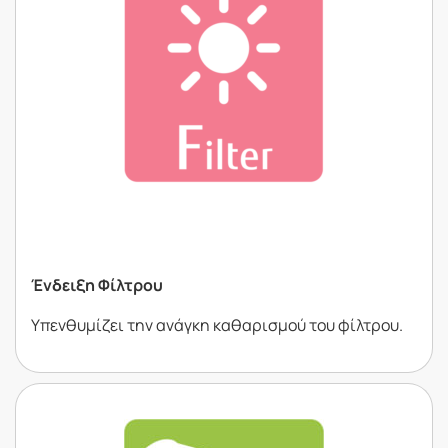
Ένδειξη Φίλτρου
Υπενθυµίζει την ανάγκη καθαρισµού του φίλτρου.