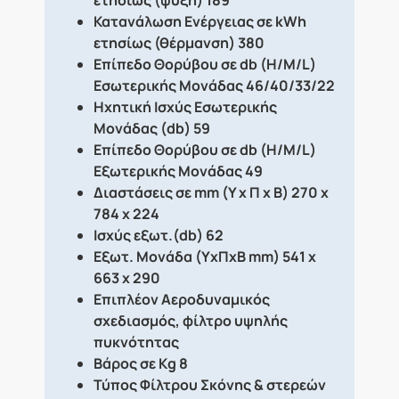
Κατανάλωση Ενέργειας σε kWh
ετησίως (θέρμανση) 380
Επίπεδο Θορύβου σε db (H/M/L)
Εσωτερικής Μονάδας 46/40/33/22
Ηχητική Ισχύς Εσωτερικής
Μονάδας (db) 59
Επίπεδο Θορύβου σε db (H/M/L)
Εξωτερικής Μονάδας 49
Διαστάσεις σε mm (Υ x Π x Β) 270 x
784 x 224
Ισχύς εξωτ.(db) 62
Εξωτ. Μονάδα (ΥxΠxΒ mm) 541 x
663 x 290
Επιπλέον Αεροδυναμικός
σχεδιασμός, φίλτρο υψηλής
πυκνότητας
Βάρος σε Kg 8
Τύπος Φίλτρου Σκόνης & στερεών