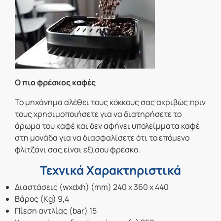
Ο πιο φρέσκος καφές
Έγχ
Το μηχάνημα αλέθει τους κόκκους σας ακριβώς πριν
Πίν
τους χρησιμοποιήσετε για να διατηρήσετε το
που
άρωμα του καφέ και δεν αφήνει υπολείμματα καφέ
από
στη μονάδα για να διασφαλίσετε ότι το επόμενο
φλιτζάνι σας είναι εξίσου φρέσκο.
Τεχνικά Χαρακτηριστικά
Διαστάσεις (wxdxh) (mm) 240 x 360 x 440
Βάρος (Kg) 9,4
Πίεση αντλίας (bar) 15