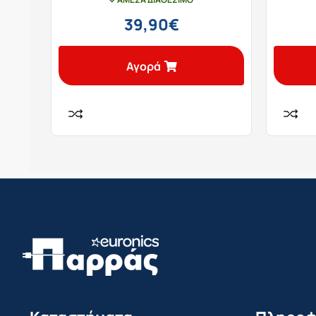
39,90
€
Αγορά