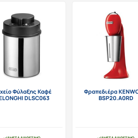
χείο Φύλαξης Καφέ
Φραπεδιέρα KENW
ELONGHI DLSC063
BSP20.A0RD
ΆΜΕΣΑ ΔΙΑΘΈΣΙΜΟ
ΆΜΕΣΑ ΔΙΑΘΈΣΙΜΟ