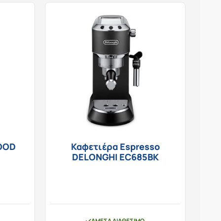
OOD
Καφετιέρα Espresso
DELONGHI EC685BK
ΆΜΕΣΑ ΔΙΑΘΈΣΙΜΟ