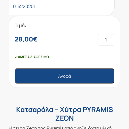
015220201
Τιμή:
28,00
€
ΆΜΕΣΑ ΔΙΑΘΈΣΙΜΟ
Αγορά
Κατσαρόλα – Χύτρα PYRAMIS
ZEON
Η σειρά Zeon της Pyramis από ανοξείδωτο υλικό