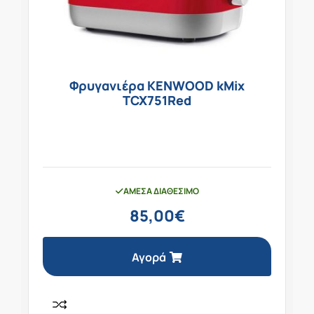
Φρυγανιέρα KENWOOD kMix
TCX751Red
ΆΜΕΣΑ ΔΙΑΘΈΣΙΜΟ
85,00
€
Αγορά