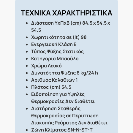
ΤΕΧΝΙΚΑ ΧΑΡΑΚΤΗΡΙΣΤΙΚΑ
Διάσταση ΥxΠxΒ (cm)
84.5 x 54.5 x
54.5
Χωρητικότητα σε (lt)
98
Ενεργειακή Κλάση
E
Τύπος Ψύξης
Στατικός
Κατηγορία
Μπαούλο
Χρώμα
Λευκό
Δυνατότητα Ψύξης
6 kg/24 h
Αριθμός Καλαθιών
1
Πλάτος (cm)
54.5
Ειδοποίηση για Υψηλές
Θερμοκρασίες
Δεν διαθέτει
Διατήρηση Σταθερής
Θερμοκρασίας σε Περίπτωση
Διακοπής Ρεύματος
Δεν διαθέτει
Ζώνη Κλίματος
SN-N-ST-T