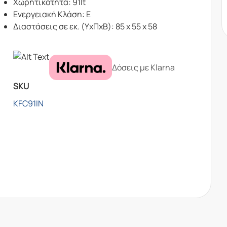
Χωρητικότητα: 91lt
Ενεργειακή Κλάση: Ε
Διαστάσεις σε εκ. (ΥxΠxΒ): 85 x 55 x 58
Δόσεις με Klarna
SKU
KFC91IN