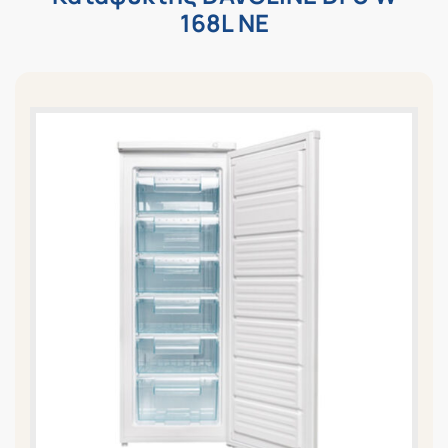
168L NE