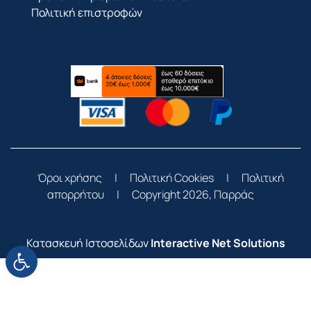
Πολιτική επιστροφών
Όροι χρήσης
|
Πολιτική Cookies
|
Πολιτική
απορρήτου
|
Copyright 2026, Παρράς
Κατασκευή Ιστοσελίδων
Interactive Net Solutions
Ανοίξτε τη γραμμή εργαλείων