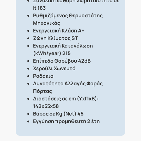
Συνολική Καθαρή Χωρητικότητα σε
lt 163
Ρυθμιζόμενος Θερμοστάτης
Μηχανικός
Ενεργειακή Κλάση Α+
Ζώνη Κλίματος ST
Ενεργειακή Κατανάλωση
(kWh/year) 215
Επίπεδο Θορύβου 42dB
Χερούλι Χωνευτό
Ροδάκια
Δυνατότητα Αλλαγής Φοράς
Πόρτας
Διαστάσεις σε cm (ΥxΠxΒ):
142x55x58
Βάρος σε Kg (Net) 45
Εγγύηση προμηθευτή 2 έτη