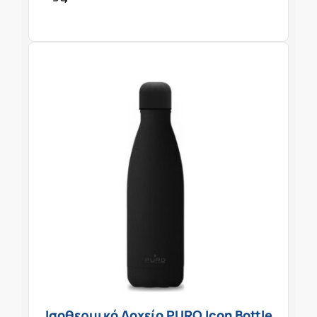
Ισοθερμικό Δοχείο PURO Icon Bottle