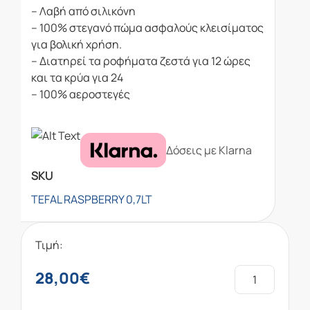
– Λαβή από σιλικόνη
– 100% στεγανό πώμα ασφαλούς κλεισίματος
για βολική χρήση.
– Διατηρεί τα ροφήματα ζεστά για 12 ώρες
και τα κρύα για 24
– 100% αεροστεγές
Δόσεις με Klarna
SKU
TEFAL RASPBERRY 0,7LT
Τιμή:
28,00
€