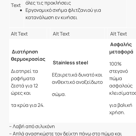
όλες τις προκλήσεις
Εργονομικό σχήμα φλιτζανιού για
κατανάλωση εν κινήσει
Ασφαλής
Διατήρηση
μεταφορά
θερμοκρασίας
Stainless steel
100%
Διατηρεί τα
στεγανό
Εξαιρετικά δυνατό και
ροφήματα
πώμα
ανθεκτικό ανοξείδωτο
ζεστά για 12
ασφαλούς
ώρες και
κλεισίματο
σώμα.
τα κρύα για 24.
για βολική
χρήση.
– Λαβή από σιλικόνη
– Απλά ανασηκώστε τον δείκτη πάνω στο πώμα και