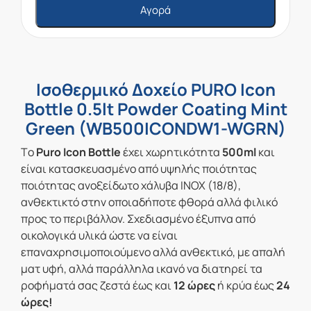
Αγορά
Ισοθερμικό Δοχείο PURO Icon
Bottle 0.5lt Powder Coating Mint
Green (WB500ICONDW1-WGRN)
Τo
Puro Icon Bottle
έχει χωρητικότητα
500ml
και
είναι κατασκευασμένο από υψηλής ποιότητας
ποιότητας ανοξείδωτο χάλυβα INOX (18/8),
ανθεκτικτό στην οποιαδήποτε φθορά αλλά φιλικό
προς το περιβάλλον. Σχεδιασμένο έξυπνα από
οικολογικά υλικά ώστε να είναι
επαναχρησιμοποιούμενο αλλά ανθεκτικό, με απαλή
ματ υφή, αλλά παράλληλα ικανό να διατηρεί τα
ροφήματά σας ζεστά έως και
12 ώρες
ή κρύα έως
24
ώρες!