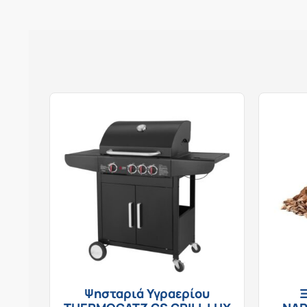
Ψησταριά Υγραερίου
Ξ