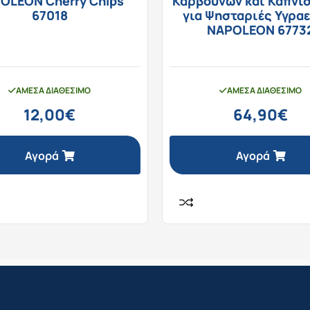
OLEON Cherry Chips
Κάρβουνων και Καπνί
67018
για Ψησταριές Υγρα
NAPOLEON 6773
ΆΜΕΣΑ ΔΙΑΘΈΣΙΜΟ
ΆΜΕΣΑ ΔΙΑΘΈΣΙΜΟ
12,00
€
64,90
€
Αγορά
Αγορά