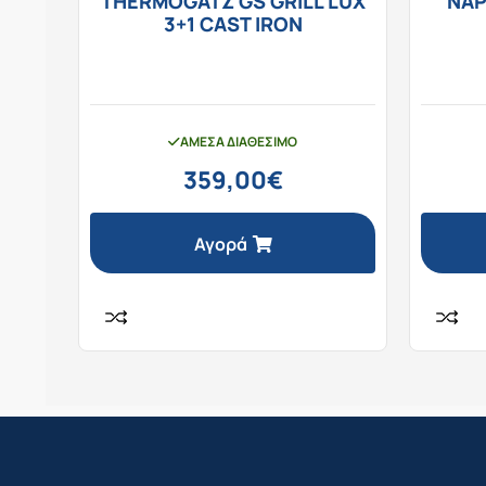
THERMOGATZ GS GRILL LUX
NAP
3+1 CAST IRON
ΆΜΕΣΑ ΔΙΑΘΈΣΙΜΟ
359,00
€
Αγορά