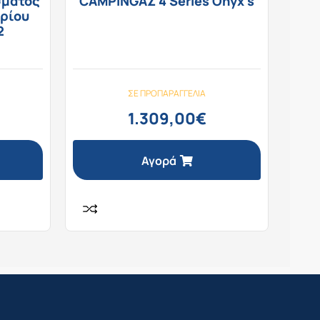
σματος
CAMPINGAZ 4 Series Onyx s
ερίου
2
ΣΕ ΠΡΟΠΑΡΑΓΓΕΛΊΑ
1.309,00
€
Αγορά