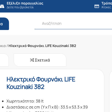
Εξέλιξη παραγγελίας
Τρόπο
Δείτε που βρίσκεται
Άτοκες
τα
άκια
/
Ηλεκτρικό Φουρνάκι LIFE Kouzinaki 382
Σχετικά
Ηλεκτρικό Φουρνάκι LIFE
Kouzinaki 382
Χωρητικότητα: 38 lt
Διαστάσεις σε cm (Υ x Π x Β): 33.5 x 53.3 x 39