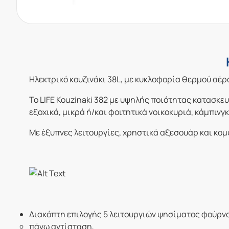
Ηλεκτρικό κουζινάκι 38L, με κυκλοφορία θερμού αέρα
Το LIFE Kouzinaki 382 με υψηλής ποιότητας κατασκευ
εξοχικά, μικρά ή/και φοιτητικά νοικοκυριά, κάμπινγκ,
Με έξυπνες λειτουργίες, χρηστικά αξεσουάρ και κομψ
Διακόπτη επιλογής 5 λειτουργιών ψησίματος φούρν
πάνω αντίσταση,