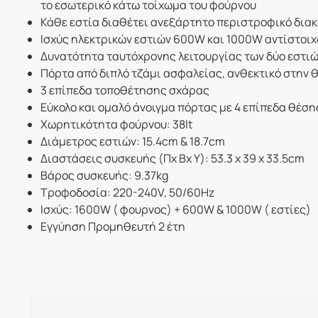
το εσωτερικό κάτω τοίχωμα του φούρνου
Κάθε εστία διαθέτει ανεξάρτητο περιστροφικό διακ
Ισχύς ηλεκτρικών εστιών 600W και 1000W αντίστοιχ
Δυνατότητα ταυτόχρονης λειτουργίας των δύο εστιώ
Πόρτα από διπλό τζάμι ασφαλείας, ανθεκτικό στην 
3 επίπεδα τοποθέτησης σχάρας
Εύκολο και ομαλό άνοιγμα πόρτας με 4 επίπεδα θέσης 
Χωρητικότητα φούρνου: 38lt
Διάμετρος εστιών: 15.4cm & 18.7cm
Διαστάσεις συσκευής (Πx Bx Y): 53.3 x 39 x 33.5cm
Βάρος συσκευής: 9.37kg
Τροφοδοσία: 220-240V, 50/60Hz
Ισχύς: 1600W ( φουρνος) + 600W & 1000W ( εστίες)
Εγγύηση Προμηθευτή 2 έτη