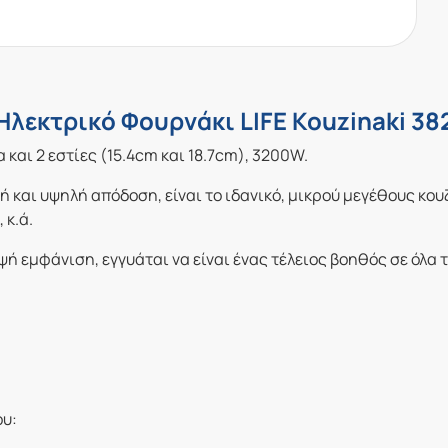
Ηλεκτρικό Φουρνάκι LIFE Kouzinaki 38
 και 2 εστίες (15.4cm και 18.7cm), 3200W.
ή και υψηλή απόδοση, είναι το ιδανικό, μικρού μεγέθους κουζ
 κ.ά.
ή εμφάνιση, εγγυάται να είναι ένας τέλειος βοηθός σε όλα τ
ου: