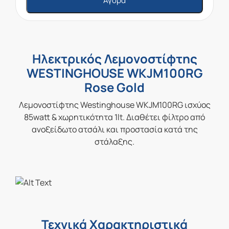
Αγορά
Ηλεκτρικός Λεμονοστίφτης
WESTINGHOUSE WKJM100RG
Rose Gold
Λεμονοστίφτης Westinghouse WKJM100RG ισχύος
85watt & χωρητικότητα 1lt. Διαθέτει φίλτρο από
ανοξείδωτο ατσάλι και προστασία κατά της
στάλαξης.
Τεχνικά Χαρακτηριστικά