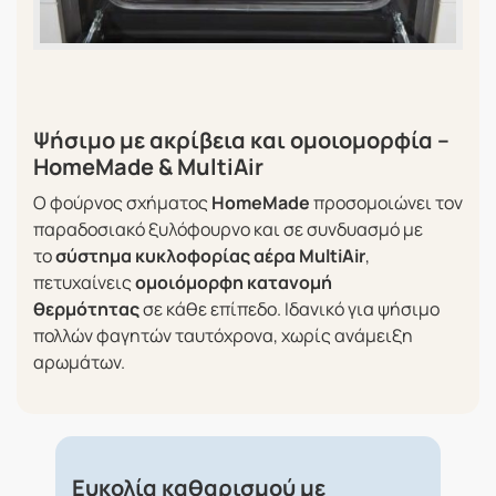
Ψήσιμο με ακρίβεια και ομοιομορφία –
HomeMade & MultiAir
Ο φούρνος σχήματος
HomeMade
προσομοιώνει τον
παραδοσιακό ξυλόφουρνο και σε συνδυασμό με
το
σύστημα κυκλοφορίας αέρα MultiAir
,
πετυχαίνεις
ομοιόμορφη κατανομή
θερμότητας
σε κάθε επίπεδο. Ιδανικό για ψήσιμο
πολλών φαγητών ταυτόχρονα, χωρίς ανάμειξη
αρωμάτων.
Ευκολία καθαρισμού με