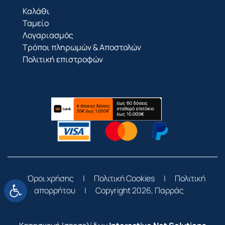
Καλάθι
Ταμείο
Λογαριασμός
Τρόποι πληρωμών & Αποστολών
Πολιτική επιστροφών
Ανοίξτε τη γραμμή εργαλείων
Όροι χρήσης
|
Πολιτική Cookies
|
Πολιτική
απορρήτου
|
Copyright 2026, Παρράς