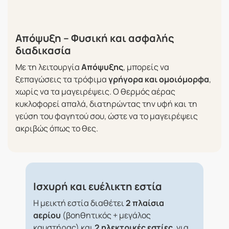
Απόψυξη – Φυσική και ασφαλής
διαδικασία
Με τη λειτουργία
Απόψυξης
, μπορείς να
ξεπαγώσεις τα τρόφιμα
γρήγορα και ομοιόμορφα
,
χωρίς να τα μαγειρέψεις. Ο θερμός αέρας
κυκλοφορεί απαλά, διατηρώντας την υφή και τη
γεύση του φαγητού σου, ώστε να το μαγειρέψεις
ακριβώς όπως το θες.
Ισχυρή και ευέλικτη εστία
Η μεικτή εστία διαθέτει
2 πλαίσια
αερίου
(βοηθητικός + μεγάλος
καυστήρας) και
2 ηλεκτρικές εστίες
, για