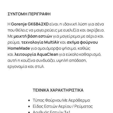
ΣΥΝΤΟΜΗ ΠΕΡΙΓΡΑΦΗ
Η
Gorenje GK6B42XD
είναι η ιδανική λύση για σένα
που θέλεις να μαγειρεύεις με ευελιξία και ακρίβεια.
Με
μεικτή βάση εστιών
για μαγείρεμα με αέριο και
ρεύμα,
τεχνολογία MultiAir
και
σχήμα φούρνου
HomeMade
για ομοιόμορφο ψήσιμο, καθώς
και
λειτουργία AquaClean
για εύκολο καθαρισμό,
αυτή η κουζίνα συνδυάζει υψηλή απόδοση,
εργονομία και στυλ.
ΤΕΧΝΙΚΑ ΧΑΡΑΚΤΗΡΙΣΤΙΚΑ
Τύπος Φούρνου Με Αερόθερμο
Είδος Εστιών Αερίου / Ρεύματος
Αριθμός Εστιών 3+1