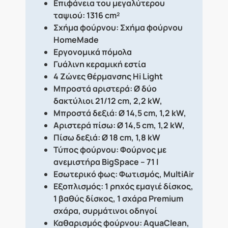
Επιφάνεια του μεγαλύτερου
ταψιού: 1316 cm²
Σχήμα φούρνου: Σχήμα φούρνου
HomeMade
Εργονομικά πόμολα
Γυάλινη κεραμική εστία
4 Ζώνες θέρμανσης Hi Light
Μπροστά αριστερά: Ø δύο
δακτύλιοι 21/12 cm, 2,2 kW,
Μπροστά δεξιά: Ø 14,5 cm, 1,2 kW,
Αριστερά πίσω: Ø 14,5 cm, 1,2 kW,
Πίσω δεξιά: Ø 18 cm, 1,8 kW
Τύπος φούρνου: Φούρνος με
ανεμιστήρα BigSpace – 71 l
Εσωτερικό φως: Φωτισμός, MultiAir
Εξοπλισμός: 1 ρηχός εμαγιέ δίσκος,
1 βαθύς δίσκος, 1 σχάρα Premium
σχάρα, συρμάτινοι οδηγοί
Καθαρισμός φούρνου: AquaClean,