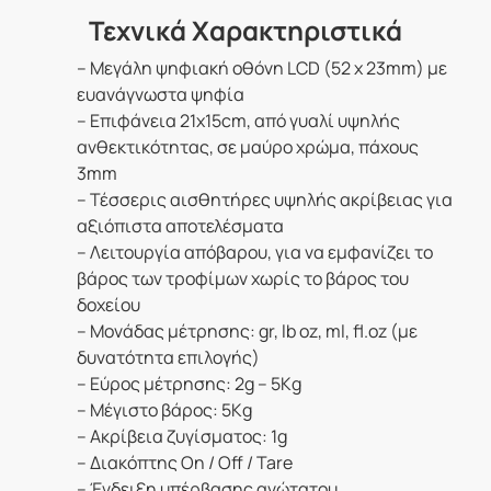
Τεχνικά Χαρακτηριστικά
– Μεγάλη ψηφιακή οθόνη LCD (52 x 23mm) με
ευανάγνωστα ψηφία
– Eπιφάνεια 21x15cm, από γυαλί υψηλής
ανθεκτικότητας, σε μαύρο χρώμα, πάχους
3mm
– Τέσσερις αισθητήρες υψηλής ακρίβειας για
αξιόπιστα αποτελέσματα
– Λειτουργία απόβαρου, για να εμφανίζει το
βάρος των τροφίμων χωρίς το βάρος του
δοχείου
– Μονάδας μέτρησης: gr, lb oz, ml, fl.oz (με
δυνατότητα επιλογής)
– Εύρος μέτρησης: 2g – 5Kg
– Μέγιστο βάρος: 5Kg
– Ακρίβεια ζυγίσματος: 1g
– Διακόπτης On / Off / Tare
– Ένδειξη υπέρβασης ανώτατου