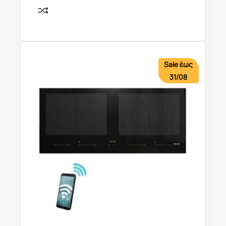
Sale έως
31/08