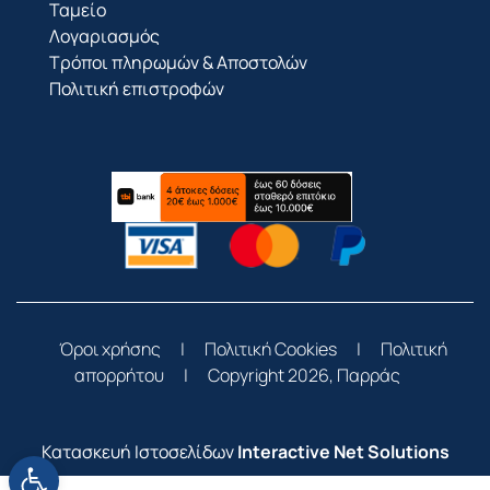
Ταμείο
Λογαριασμός
Τρόποι πληρωμών & Αποστολών
Πολιτική επιστροφών
Όροι χρήσης
|
Πολιτική Cookies
|
Πολιτική
απορρήτου
|
Copyright 2026, Παρράς
Κατασκευή Ιστοσελίδων
Interactive Net Solutions
Ανοίξτε τη γραμμή εργαλείων