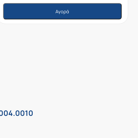
Αγορά
.004.0010