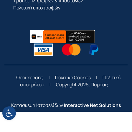
Τρόποι πληρωμών & Αποστολών
Πολιτική επιστροφών
Όροι χρήσης
|
Πολιτική Cookies
|
Πολιτική
απορρήτου
|
Copyright 2026, Παρράς
Κατασκευή Ιστοσελίδων
Interactive Net Solutions
Ανοίξτε τη γραμμή εργαλείων