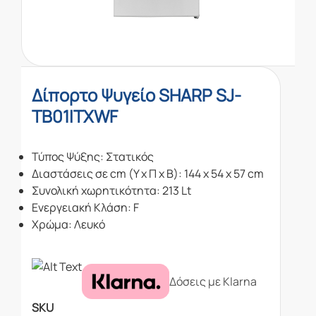
Δίπορτο Ψυγείο SHARP SJ-
TB01ITXWF
Τύπος Ψύξης: Στατικός
Διαστάσεις σε cm (Υ x Π x Β): 144 x 54 x 57 cm
Συνολική χωρητικότητα: 213 Lt
Ενεργειακή Κλάση: F
Χρώμα: Λευκό
Δόσεις με Klarna
SKU