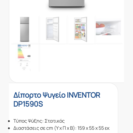
Δίπορτο Ψυγείο INVENTOR
DP1590S
Τύπος Ψύξης: Στατικός
Διαστάσεις σε cm (Υ x Π x Β): 159 x 55 x 55 εκ