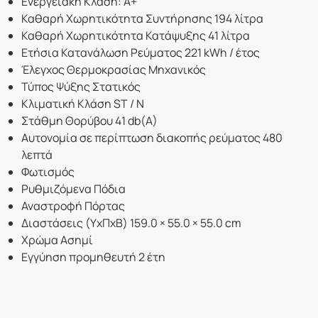
Ενεργειακή Κλάση: A+
Καθαρή Χωρητικότητα Συντήρησης 194 λίτρα
Καθαρή Χωρητικότητα Κατάψυξης 41 λίτρα
Ετήσια Κατανάλωση Ρεύµατος 221 kWh / έτος
Έλεγχος Θερμοκρασίας Μηχανικός
Τύπος Ψύξης Στατικός
Κλιµατική Κλάση ST / N
Στάθμη Θορύβου 41 db(A)
Αυτονομία σε περίπτωση διακοπής ρεύματος 480
λεπτά
Φωτισμός
Ρυθμιζόμενα Πόδια
Αναστροφή Πόρτας
Διαστάσεις (ΥxΠxΒ) 159.0 × 55.0 × 55.0 cm
Χρώμα Ασημί
Εγγύηση προμηθευτή 2 έτη